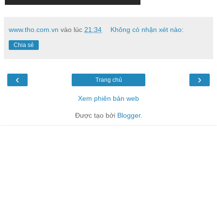
www.tho.com.vn
vào lúc
21:34
Không có nhận xét nào:
Chia sẻ
‹
›
Trang chủ
Xem phiên bản web
Được tạo bởi
Blogger
.